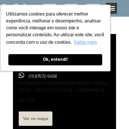
Utilizamos cookies para oferecer melhor
Utilizamos cookies para oferecer melhor
Pular
experiência, melhorar o desempenho, analisar
experiência, melhorar o desempenho, analisar
para
como você interage em nosso site e
como você interage em nosso site e
o
personalizar conteúdo. Ao utilizar este site, você
personalizar conteúdo. Ao utilizar este site, você
conteúdo
concorda com o uso de cookies.
concorda com o uso de cookies.
Representante Kless | PREMIUM
Saiba mais
Saiba mais
CATARINA MOVEIS PLANEJADOS
Ok, entendi!
Ok, entendi!
(11) 97572-0456
ESTRADA GOVERNADOR MARIO COVAS,
22301 – OLHOS D' AGUA – MAIRINQUE –
SP – SP
Ver no mapa