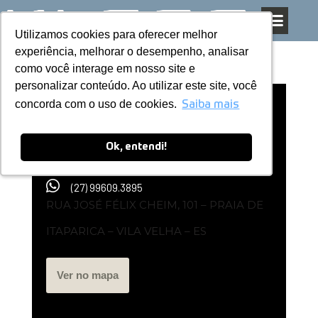
Utilizamos cookies para oferecer melhor
Utilizamos cookies para oferecer melhor
Pular
experiência, melhorar o desempenho, analisar
experiência, melhorar o desempenho, analisar
para
como você interage em nosso site e
como você interage em nosso site e
o
personalizar conteúdo. Ao utilizar este site, você
personalizar conteúdo. Ao utilizar este site, você
conteúdo
concorda com o uso de cookies.
concorda com o uso de cookies.
Representante Kless | MAY HOUSE
Saiba mais
Saiba mais
PLANEJADOS LTDA
Ok, entendi!
Ok, entendi!
(27) 99609.3895
RUA JOSÉ FÉLIX CHEIM, 101 – PRAIA DE
ITAPARICA – VILA VELHA – ES
Ver no mapa