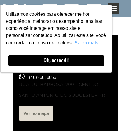
Utilizamos cookies para oferecer melhor
Utilizamos cookies para oferecer melhor
Pular
experiência, melhorar o desempenho, analisar
experiência, melhorar o desempenho, analisar
para
como você interage em nosso site e
como você interage em nosso site e
o
personalizar conteúdo. Ao utilizar este site, você
personalizar conteúdo. Ao utilizar este site, você
conteúdo
concorda com o uso de cookies.
concorda com o uso de cookies.
Representante Kless | Marsango
Saiba mais
Saiba mais
Materiais –
Ok, entendi!
Ok, entendi!
(46) 25636055
RUA RUI BARBOSA, 700 – CENTRO –
SANTO ANTONIO DO SUDOESTE – PR
Ver no mapa