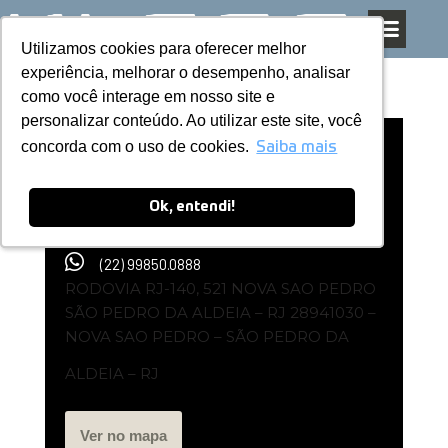
Utilizamos cookies para oferecer melhor
Utilizamos cookies para oferecer melhor
Pular
experiência, melhorar o desempenho, analisar
experiência, melhorar o desempenho, analisar
para
como você interage em nosso site e
como você interage em nosso site e
o
personalizar conteúdo. Ao utilizar este site, você
personalizar conteúdo. Ao utilizar este site, você
conteúdo
concorda com o uso de cookies.
concorda com o uso de cookies.
Representante Kless | Lagos
Saiba mais
Saiba mais
Planejados – RJ
Ok, entendi!
Ok, entendi!
(22) 99850.0888
RODOVIA RJ-140, 521 NOVA SAO PEDRO
SÃO PEDRO DA ALDEIA – RJ 28941030 –
NOVA SAO PEDRO – SÃO PEDRO DA
ALDEIA – RJ
Ver no mapa