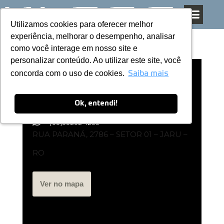
Utilizamos cookies para oferecer melhor
Utilizamos cookies para oferecer melhor
Pular
experiência, melhorar o desempenho, analisar
experiência, melhorar o desempenho, analisar
para
como você interage em nosso site e
como você interage em nosso site e
o
personalizar conteúdo. Ao utilizar este site, você
personalizar conteúdo. Ao utilizar este site, você
conteúdo
concorda com o uso de cookies.
concorda com o uso de cookies.
Representante Kless | I V M MOVEIS
Saiba mais
Saiba mais
Ok, entendi!
Ok, entendi!
(69)99252-1205
RUA PARANÁ, 2786 – SETOR 01 – JARU –
RO
Ver no mapa