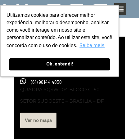
Utilizamos cookies para oferecer melhor
Utilizamos cookies para oferecer melhor
Pular
experiência, melhorar o desempenho, analisar
experiência, melhorar o desempenho, analisar
para
como você interage em nosso site e
como você interage em nosso site e
o
personalizar conteúdo. Ao utilizar este site, você
personalizar conteúdo. Ao utilizar este site, você
conteúdo
concorda com o uso de cookies.
concorda com o uso de cookies.
Representante Kless | ALVARO
Saiba mais
Saiba mais
HENRIQUE – DF
Ok, entendi!
Ok, entendi!
(61) 98144.4850
QUADRA SQSW 104 BLOCO C, 50 –
SETOR SUDOESTE – BRASILIA – DF
Ver no mapa