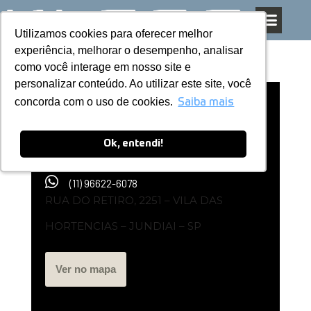
Utilizamos cookies para oferecer melhor
Utilizamos cookies para oferecer melhor
Pular
experiência, melhorar o desempenho, analisar
experiência, melhorar o desempenho, analisar
para
como você interage em nosso site e
como você interage em nosso site e
o
personalizar conteúdo. Ao utilizar este site, você
personalizar conteúdo. Ao utilizar este site, você
conteúdo
concorda com o uso de cookies.
concorda com o uso de cookies.
Loja Exclusiva Kless | Vila das
Saiba mais
Saiba mais
Hortenciais, Jundiai – SP
Ok, entendi!
Ok, entendi!
(11) 96622-6078
RUA DO RETIRO, 2251 – VILA DAS
HORTENCIAS – JUNDIAI – SP
Ver no mapa