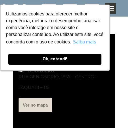
Utilizamos cookies para oferecer melhor
Utilizamos cookies para oferecer melhor
Pular
experiência, melhorar o desempenho, analisar
experiência, melhorar o desempenho, analisar
para
como você interage em nosso site e
como você interage em nosso site e
o
personalizar conteúdo. Ao utilizar este site, você
personalizar conteúdo. Ao utilizar este site, você
conteúdo
concorda com o uso de cookies.
concorda com o uso de cookies.
Loja Exclusiva Kless | Taquari – RS
Saiba mais
Saiba mais
Ok, entendi!
Ok, entendi!
(51)99581.7259
RUA GEN OSORIO, 1857 – CENTRO –
TAQUARI – RS
Ver no mapa