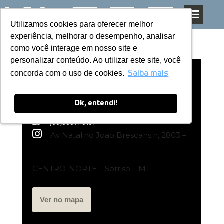
Utilizamos cookies para oferecer melhor
Utilizamos cookies para oferecer melhor
Pular
experiência, melhorar o desempenho, analisar
experiência, melhorar o desempenho, analisar
para
como você interage em nosso site e
como você interage em nosso site e
o
personalizar conteúdo. Ao utilizar este site, você
personalizar conteúdo. Ao utilizar este site, você
conteúdo
concorda com o uso de cookies.
concorda com o uso de cookies.
Loja Exclusiva Kless | Sorriso – MT
Saiba mais
Saiba mais
Ok, entendi!
Ok, entendi!
(66)99977.3137
Av Natalino Joao Brescansin, 2803 –
CENTRO-NORTE – Sorriso – MT
Ver no mapa