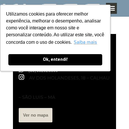
Utilizamos cookies para oferecer melhor
Utilizamos cookies para oferecer melhor
Pular
experiência, melhorar o desempenho, analisar
experiência, melhorar o desempenho, analisar
para
como você interage em nosso site e
como você interage em nosso site e
o
personalizar conteúdo. Ao utilizar este site, você
personalizar conteúdo. Ao utilizar este site, você
conteúdo
concorda com o uso de cookies.
concorda com o uso de cookies.
Loja Exclusiva Kless | SÃO LUIS – MA
Saiba mais
Saiba mais
Ok, entendi!
Ok, entendi!
(98) 98252.0900
AV DOS HOLANDESES, 18 – CALHAU
– SÃO LUIS – MA
Ver no mapa