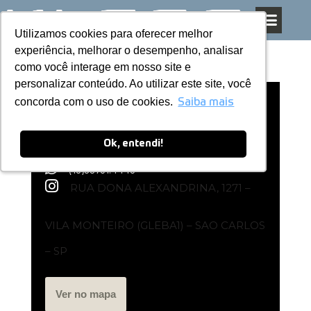
Utilizamos cookies para oferecer melhor
Utilizamos cookies para oferecer melhor
Pular
experiência, melhorar o desempenho, analisar
experiência, melhorar o desempenho, analisar
para
como você interage em nosso site e
como você interage em nosso site e
o
personalizar conteúdo. Ao utilizar este site, você
personalizar conteúdo. Ao utilizar este site, você
conteúdo
concorda com o uso de cookies.
concorda com o uso de cookies.
Loja Exclusiva Kless | São Carlos
Saiba mais
Saiba mais
Ok, entendi!
Ok, entendi!
(16)99761.4440
RUA DONA ALEXANDRINA, 1271 –
VILA MONTEIRO (GLEBA1) – SAO CARLOS
– SP
Ver no mapa