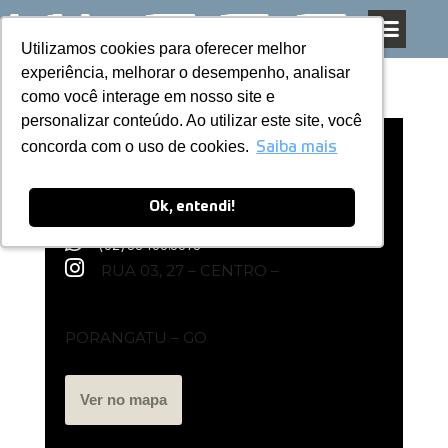
Utilizamos cookies para oferecer melhor
Utilizamos cookies para oferecer melhor
Pular
experiência, melhorar o desempenho, analisar
experiência, melhorar o desempenho, analisar
para
como você interage em nosso site e
como você interage em nosso site e
o
personalizar conteúdo. Ao utilizar este site, você
personalizar conteúdo. Ao utilizar este site, você
conteúdo
concorda com o uso de cookies.
concorda com o uso de cookies.
Loja Exclusiva Kless | Porangatu – GO
Saiba mais
Saiba mais
Ok, entendi!
Ok, entendi!
(62) 98400.0078
RUA 03, 27 – CENTRO –
PORANGATU – GO
Ver no mapa