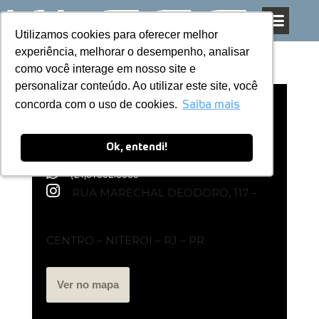
Utilizamos cookies para oferecer melhor
Utilizamos cookies para oferecer melhor
Pular
experiência, melhorar o desempenho, analisar
experiência, melhorar o desempenho, analisar
para
como você interage em nosso site e
como você interage em nosso site e
o
personalizar conteúdo. Ao utilizar este site, você
personalizar conteúdo. Ao utilizar este site, você
conteúdo
concorda com o uso de cookies.
concorda com o uso de cookies.
Loja Exclusiva Kless | Niteroi – RJ
Saiba mais
Saiba mais
Ok, entendi!
Ok, entendi!
(21)97932.8585
RUA MARECHAL DEODORO, 117 –
CENTRO – NITEROI – RJ – PR
Ver no mapa