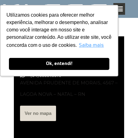
Utilizamos cookies para oferecer melhor
Utilizamos cookies para oferecer melhor
Pular
experiência, melhorar o desempenho, analisar
experiência, melhorar o desempenho, analisar
para
como você interage em nosso site e
como você interage em nosso site e
o
personalizar conteúdo. Ao utilizar este site, você
personalizar conteúdo. Ao utilizar este site, você
conteúdo
concorda com o uso de cookies.
concorda com o uso de cookies.
Loja Exclusiva Kless | Natal – RN
Saiba mais
Saiba mais
Ok, entendi!
Ok, entendi!
(84) 99981.5576
AVENIDA PRUDENTE DE MORAIS, 4567 –
LAGOA NOVA – NATAL – RN
Ver no mapa