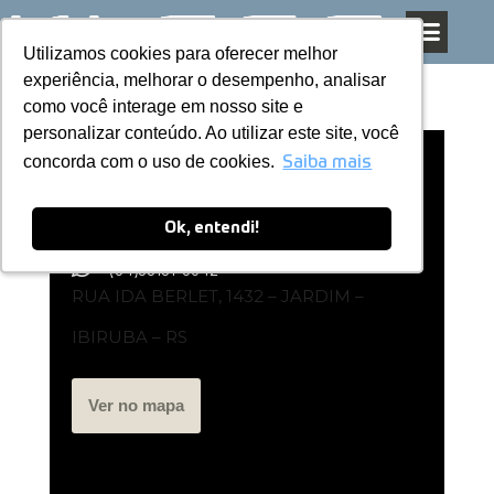
Utilizamos cookies para oferecer melhor
Utilizamos cookies para oferecer melhor
Pular
experiência, melhorar o desempenho, analisar
experiência, melhorar o desempenho, analisar
para
como você interage em nosso site e
como você interage em nosso site e
o
personalizar conteúdo. Ao utilizar este site, você
personalizar conteúdo. Ao utilizar este site, você
conteúdo
concorda com o uso de cookies.
concorda com o uso de cookies.
Loja Exclusiva Kless | Ibiruba – RS
Saiba mais
Saiba mais
Ok, entendi!
Ok, entendi!
(54)99191-0342
RUA IDA BERLET, 1432 – JARDIM –
IBIRUBA – RS
Ver no mapa