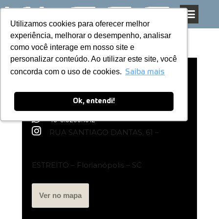
Utilizamos cookies para oferecer melhor
Utilizamos cookies para oferecer melhor
Pular
experiência, melhorar o desempenho, analisar
experiência, melhorar o desempenho, analisar
para
como você interage em nosso site e
como você interage em nosso site e
o
personalizar conteúdo. Ao utilizar este site, você
personalizar conteúdo. Ao utilizar este site, você
conteúdo
concorda com o uso de cookies.
concorda com o uso de cookies.
Loja Exclusiva – Kless Florianópolis
Saiba mais
Saiba mais
Ok, entendi!
Ok, entendi!
48-9.9206.1612
RUA SANTIAGO DANTAS, 61 –
ESTREITO – Florianópolis – SC
Ver no mapa