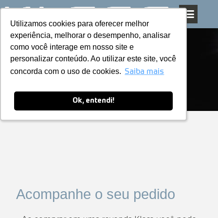
Utilizamos cookies para oferecer melhor
Utilizamos cookies para oferecer melhor
Pular
experiência, melhorar o desempenho, analisar
experiência, melhorar o desempenho, analisar
para
como você interage em nosso site e
como você interage em nosso site e
o
personalizar conteúdo. Ao utilizar este site, você
personalizar conteúdo. Ao utilizar este site, você
conteúdo
concorda com o uso de cookies.
concorda com o uso de cookies.
Saiba mais
Saiba mais
Ok, entendi!
Ok, entendi!
Acompanhe o seu pedido