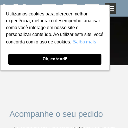
Utilizamos cookies para oferecer melhor
Utilizamos cookies para oferecer melhor
Pular
experiência, melhorar o desempenho, analisar
experiência, melhorar o desempenho, analisar
para
como você interage em nosso site e
como você interage em nosso site e
o
personalizar conteúdo. Ao utilizar este site, você
personalizar conteúdo. Ao utilizar este site, você
conteúdo
concorda com o uso de cookies.
concorda com o uso de cookies.
Saiba mais
Saiba mais
Ok, entendi!
Ok, entendi!
Acompanhe o seu pedido