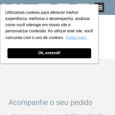
Utilizamos cookies para oferecer melhor
Utilizamos cookies para oferecer melhor
Pular
experiência, melhorar o desempenho, analisar
experiência, melhorar o desempenho, analisar
para
como você interage em nosso site e
como você interage em nosso site e
o
personalizar conteúdo. Ao utilizar este site, você
personalizar conteúdo. Ao utilizar este site, você
conteúdo
concorda com o uso de cookies.
concorda com o uso de cookies.
Saiba mais
Saiba mais
Ok, entendi!
Ok, entendi!
Acompanhe o seu pedido